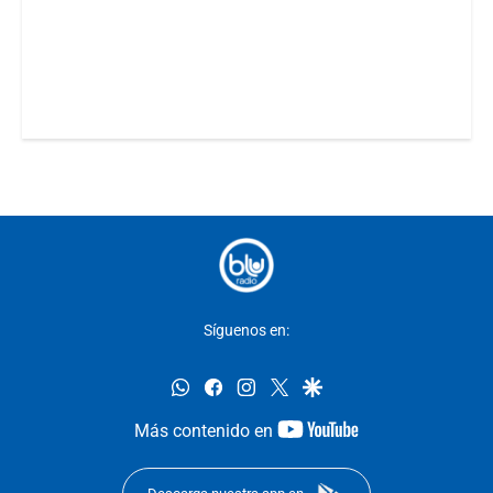
Síguenos en:
whatsapp
facebook
instagram
twitter
google
youtube-
Más contenido en
footer