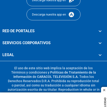
Descarga nuestra app en
Descarga nuestra app en
RED DE PORTALES
SERVICIOS CORPORATIVOS
LEGAL
El uso de este sitio web implica la aceptación de los
Términos y condiciones
y
Políticas de Tratamiento de la
Información
de
CARACOL TELEVISIÓN S.A.
Todos los
Derechos Reservados D.R.A. Prohibida su reproducción total
o parcial, así como su traducción a cualquier idioma sin
autorización escrita de su titular. Reproduction in whole or in
c
part, or translation without written permission is prohibited.
All rights reserved 2025.
PUBLICIDAD