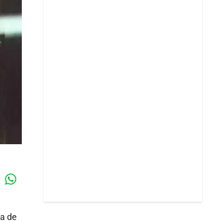
Whatsapp
k
ia de