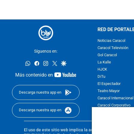
RED DE PORTAL
Noticias Caracol
Caracol Televisión
Síguenos en:
Gol Caracol
whatsapp
facebook
instagram
twitter
google
La Kalle
HJCK
youtube-
Más contenido en
DiTu
footer
El Espectador
Teatro Mayor
Descarga nuestra app en
Caracol Internacional
Caracol Corporativo
Descarga nuestra app en
Caracol Next
El uso de este sitio web implica la aceptación de los
Térmi