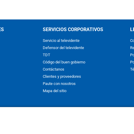
ES
SERVICIOS CORPORATIVOS
L
Servicio al televidente
Co
Defensor del televidente
Re
TDT
Po
Código del buen gobierno
Po
Contáctanos
Té
Clientes y proveedores
Paute con nosotros
Mapa del sitio
nos y condiciones
y
Políticas de Tratamiento de la Información
de
CAR