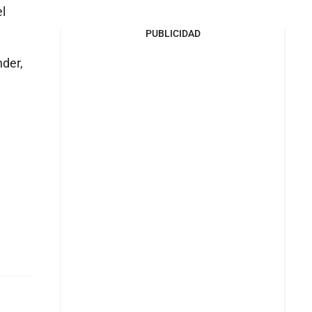
el
PUBLICIDAD
nder,