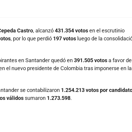
Cepeda Castro
, alcanzó
431.354 votos
en el escrutinio
votos
, por lo que perdió
197 votos
luego de la consolidaci
spirantes en Santander quedó en
391.505 votos
a favor de
 en el nuevo presidente de Colombia tras imponerse en la
antander se contabilizaron
1.254.213 votos por candidat
os válidos
sumaron
1.273.598
.