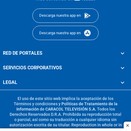
footer
Descarga nuestra app en
Descarga nuestra app en
RED DE PORTALES
SERVICIOS CORPORATIVOS
LEGAL
El uso de este sitio web implica la aceptación de los
Términos y condiciones
y
Políticas de Tratamiento de la
Información
de
CARACOL TELEVISIÓN S.A.
Todos los
Derechos Reservados D.R.A. Prohibida su reproducción total
o parcial, así como su traducción a cualquier idioma sin
autorización escrita de su titular. Reproduction in whole or in
c
part, or translation without written permission is prohibited.