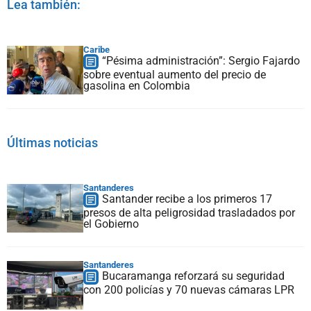
Lea también:
Caribe
“Pésima administración”: Sergio Fajardo
sobre eventual aumento del precio de
gasolina en Colombia
Últimas noticias
Santanderes
Santander recibe a los primeros 17
presos de alta peligrosidad trasladados por
el Gobierno
Santanderes
Bucaramanga reforzará su seguridad
con 200 policías y 70 nuevas cámaras LPR