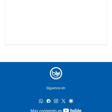
Síguenos en:
whatsapp
facebook
instagram
twitter
google
youtube-
Más contenido en