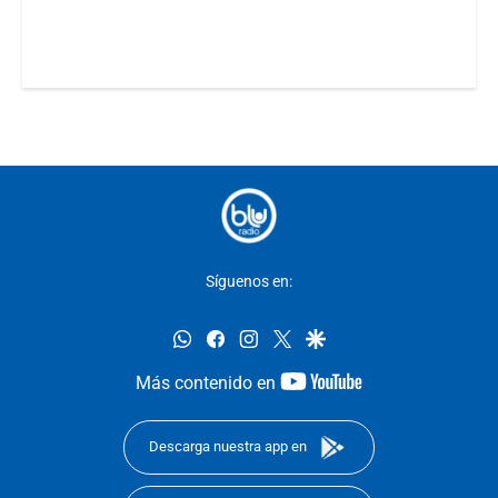
Síguenos en:
whatsapp
facebook
instagram
twitter
google
youtube-
Más contenido en
footer
Descarga nuestra app en