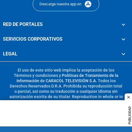
Descarga nuestra app en
RED DE PORTALES
SERVICIOS CORPORATIVOS
LEGAL
El uso de este sitio web implica la aceptación de los
Términos y condiciones
y
Políticas de Tratamiento de la
Información
de
CARACOL TELEVISIÓN S.A.
Todos los
Derechos Reservados D.R.A. Prohibida su reproducción total
o parcial, así como su traducción a cualquier idioma sin
autorización escrita de su titular. Reproduction in whole or in
c
part, or translation without written permission is prohibited.
All rights reserved 2025.
PUBLICIDAD
MIEMBRO DE: