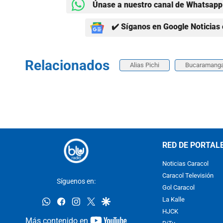
Únase a nuestro canal de Whatsapp 
✔️ Síganos en Google Noticias 
Relacionados
Alias Pichi
Bucaramang
RED DE PORTAL
Noticias Caracol
Caracol Televisión
Síguenos en:
Gol Caracol
whatsapp
facebook
instagram
twitter
google
La Kalle
HJCK
youtube-
Más contenido en