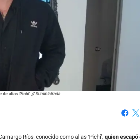
de alias 'Pichi'
// Suministrada
Faceboo
X
Camargo Ríos, conocido como alias ‘Pichi’,
quien escapó 