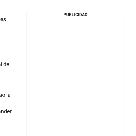
PUBLICIDAD
des
l de
so la
ander