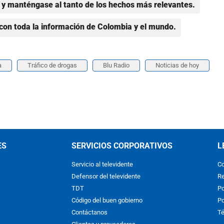
y manténgase al tanto de los hechos más relevantes.
con toda la información de Colombia y el mundo.
a
Tráfico de drogas
Blu Radio
Noticias de hoy
ES
SERVICIOS CORPORATIVOS
L
Servicio al televidente
Co
Defensor del televidente
Re
TDT
Po
Código del buen gobierno
Po
Contáctanos
Té