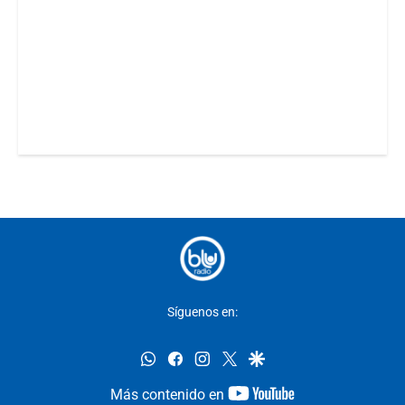
Síguenos en:
whatsapp
facebook
instagram
twitter
google
youtube-
Más contenido en