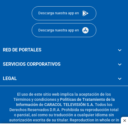
footer
Descarga nuestra app en
Descarga nuestra app en
RED DE PORTALES
SERVICIOS CORPORATIVOS
LEGAL
El uso de este sitio web implica la aceptación de los
Términos y condiciones
y
Políticas de Tratamiento de la
Información
de
CARACOL TELEVISIÓN S.A.
Todos los
Derechos Reservados D.R.A. Prohibida su reproducción total
o parcial, así como su traducción a cualquier idioma sin
autorización escrita de su titular. Reproduction in whole or in
c
part, or translation without written permission is prohibited.