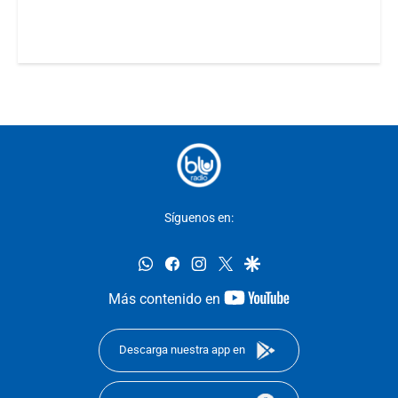
Síguenos en:
whatsapp
facebook
instagram
twitter
google
youtube-
Más contenido en
footer
Descarga nuestra app en