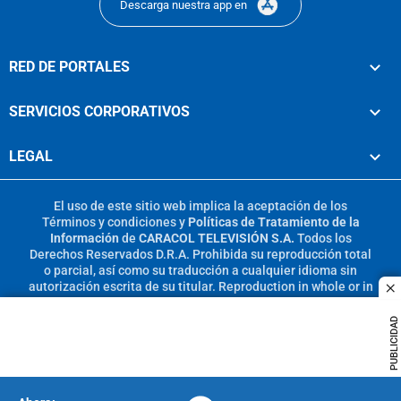
Descarga nuestra app en
RED DE PORTALES
SERVICIOS CORPORATIVOS
LEGAL
El uso de este sitio web implica la aceptación de los
Términos y condiciones
y
Políticas de Tratamiento de la
Información
de
CARACOL TELEVISIÓN S.A.
Todos los
Derechos Reservados D.R.A. Prohibida su reproducción total
o parcial, así como su traducción a cualquier idioma sin
autorización escrita de su titular. Reproduction in whole or in
c
part, or translation without written permission is prohibited.
All rights reserved 2025.
PUBLICIDAD
MIEMBRO DE: