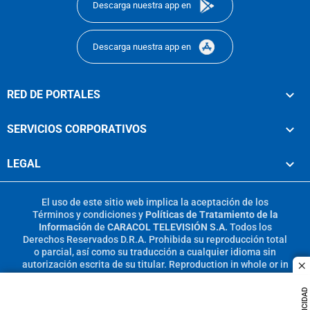
Descarga nuestra app en
Descarga nuestra app en
RED DE PORTALES
SERVICIOS CORPORATIVOS
LEGAL
El uso de este sitio web implica la aceptación de los
Términos y condiciones
y
Políticas de Tratamiento de la
Información
de
CARACOL TELEVISIÓN S.A.
Todos los
Derechos Reservados D.R.A. Prohibida su reproducción total
o parcial, así como su traducción a cualquier idioma sin
autorización escrita de su titular. Reproduction in whole or in
c
part, or translation without written permission is prohibited.
All rights reserved 2025.
PUBLICIDAD