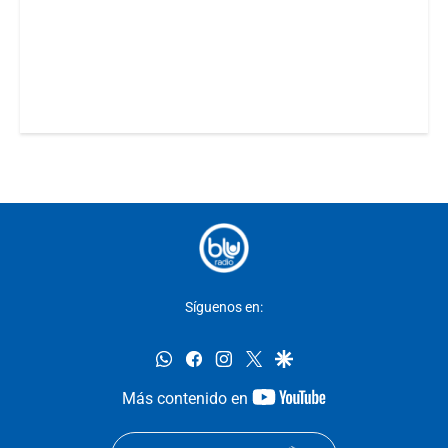
Síguenos en:
whatsapp
facebook
instagram
twitter
google
youtube-
Más contenido en
footer