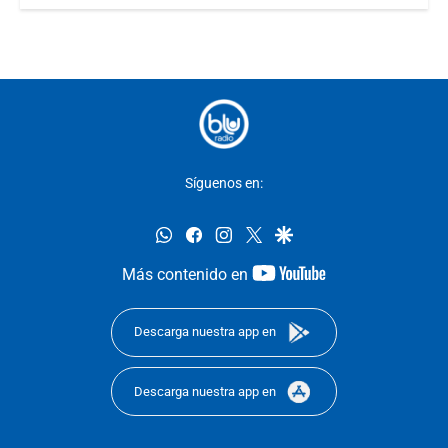
Síguenos en:
whatsapp
facebook
instagram
twitter
google
youtube-
Más contenido en
footer
Descarga nuestra app en
Descarga nuestra app en