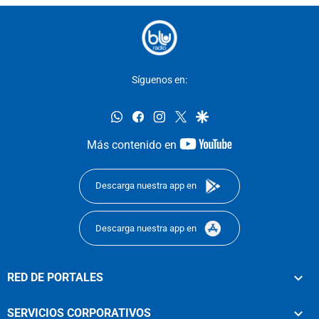
Síguenos en:
whatsapp
facebook
instagram
twitter
google
youtube-
Más contenido en
footer
Descarga nuestra app en
Descarga nuestra app en
RED DE PORTALES
SERVICIOS CORPORATIVOS