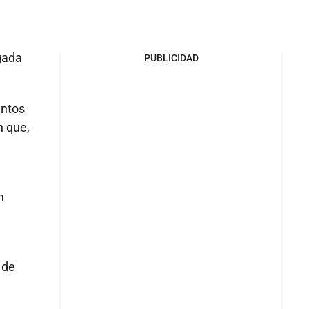
gada
PUBLICIDAD
untos
n que,
n
 de