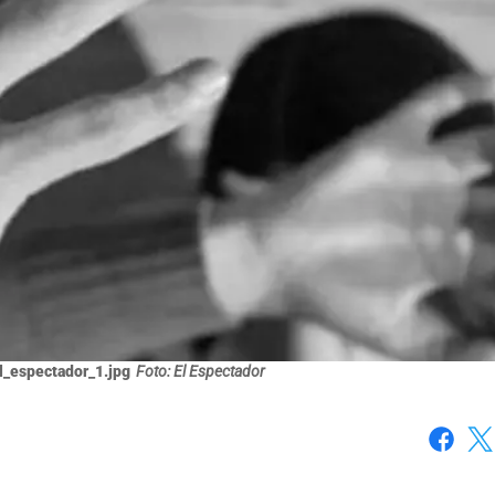
el_espectador_1.jpg
Foto: El Espectador
Faceboo
X