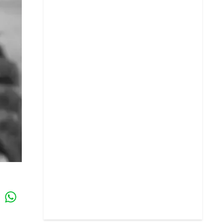
Whatsapp
k