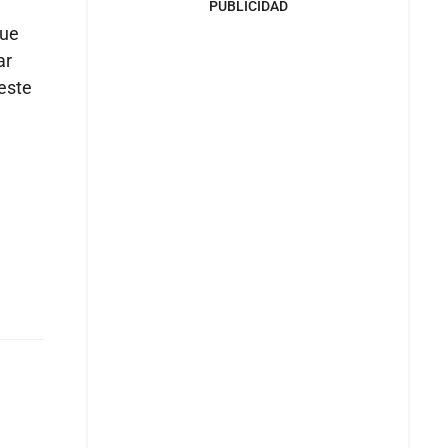
PUBLICIDAD
ue
ar
este