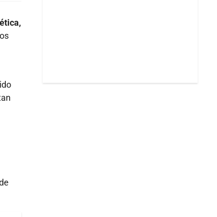
ética,
dos
ido
tan
de