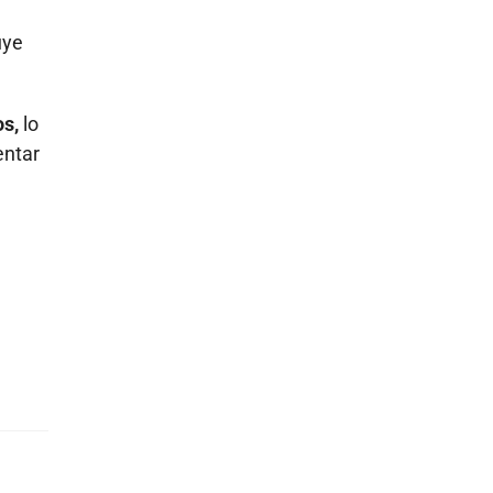
uye
os,
lo
entar