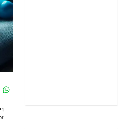
Whatsapp
k
P
1
or