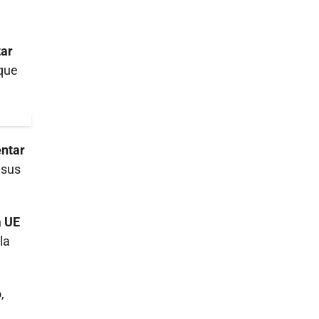
tar
 que
entar
 sus
a UE
la
,