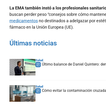
La EMA también instó a los profesionales sanitari
buscan perder peso “consejos sobre cómo mantener u
medicamentos
no destinados a adelgazar por estét
fármaco en la Unión Europea (UE).
Últimas noticias
Salud
Último balance de Daniel Quintero: de
Salud
Cómo evitar la contaminación cruzada,