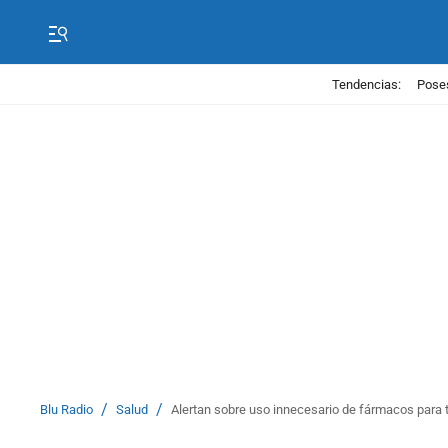
Tendencias:
Poses
/
/
Blu Radio
Salud
Alertan sobre uso innecesario de fármacos para t