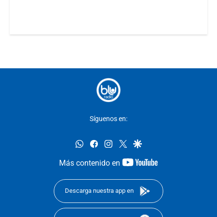
Síguenos en:
whatsapp
facebook
instagram
twitter
google
youtube-
Más contenido en
footer
Descarga nuestra app en