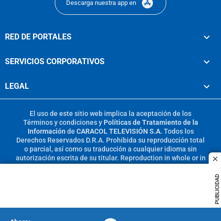
Descarga nuestra app en
RED DE PORTALES
SERVICIOS CORPORATIVOS
LEGAL
El uso de este sitio web implica la aceptación de los
Términos y condiciones
y
Políticas de Tratamiento de la
Información
de
CARACOL TELEVISIÓN S.A.
Todos los
Derechos Reservados D.R.A. Prohibida su reproducción total
o parcial, así como su traducción a cualquier idioma sin
autorización escrita de su titular. Reproduction in whole or in
c
part, or translation without written permission is prohibited.
All rights reserved 2025.
PUBLICIDAD
MIEMBRO DE: