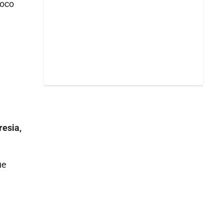
poco
.
resia,
ue