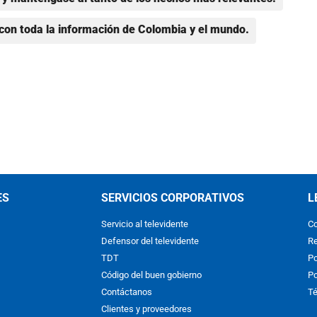
con toda la información de Colombia y el mundo.
ES
SERVICIOS CORPORATIVOS
L
Servicio al televidente
Co
Defensor del televidente
Re
TDT
Po
Código del buen gobierno
Po
Contáctanos
Té
Clientes y proveedores