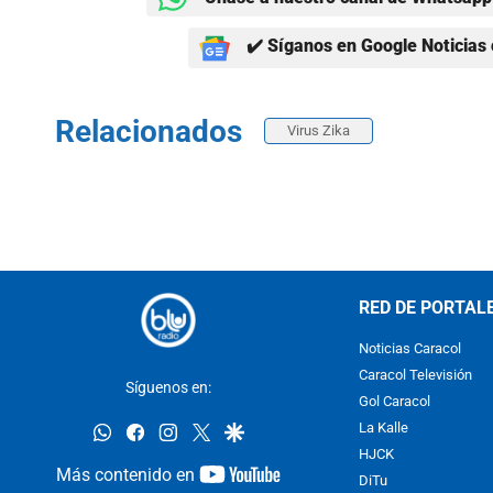
✔️ Síganos en Google Noticias 
Relacionados
Virus Zika
RED DE PORTAL
Noticias Caracol
Caracol Televisión
Síguenos en:
Gol Caracol
whatsapp
facebook
instagram
twitter
google
La Kalle
HJCK
youtube-
Más contenido en
DiTu