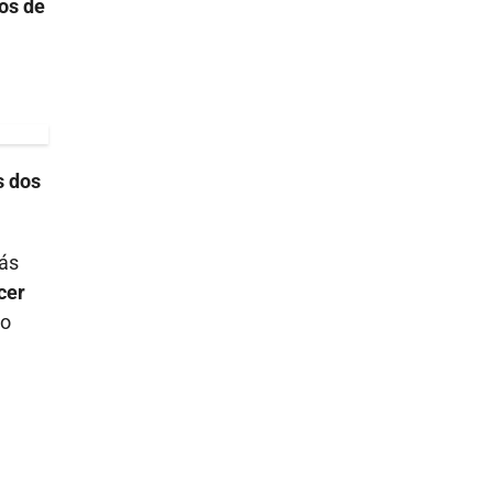
os de
s dos
más
cer
do