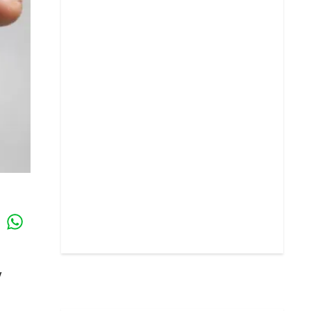
Whatsapp
k
y