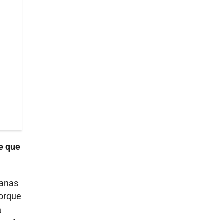
e que
manas
porque
a