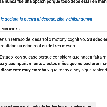
esa nunca fue una opción porque todo debe estar en man
 declara la guerra al dengue, zika y chikungunya
PUBLICIDAD
n un retraso del desarrollo motor y cognitivo.
Su edad e
realidad su edad real es de tres meses.
 Estado” con su caso porque considera que hacen falta 
ica y acompañamiento a estos niños que no pudieron na
médicamente muy extraña
y que todavía hoy sigue tenien
y manténgase al tanto de los hechos más relevantes.