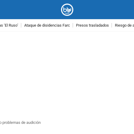
as ‘El Ruso’
Ataque de disidencias Farc
Presos trasladados
Riesgo de 
PUBLICIDAD
ino problemas de audición