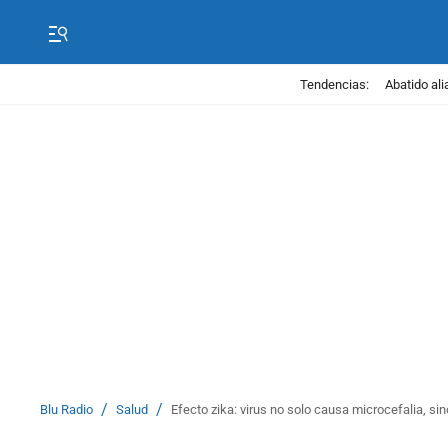
Tendencias:
Abatido ali
/
/
Blu Radio
Salud
Efecto zika: virus no solo causa microcefalia, s