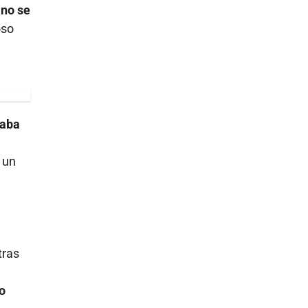
a
no se
oso
taba
un
tras
o