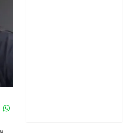
Whatsapp
k
ra