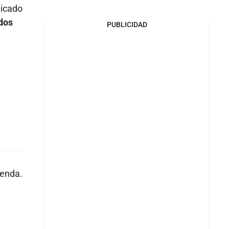
licado
dos
PUBLICIDAD
ienda.