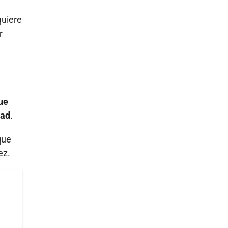
quiere
r
ue
dad
.
que
ez.