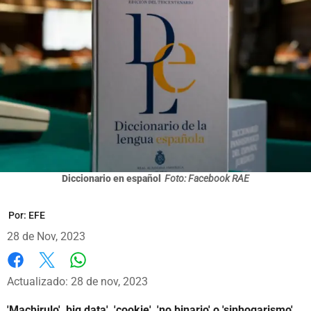
Diccionario en español
Foto: Facebook RAE
Por:
EFE
28 de Nov, 2023
Whatsapp
Facebook
X
Actualizado: 28 de nov, 2023
'Machirulo', big data', 'cookie', 'no binario' o 'sinhogarismo'