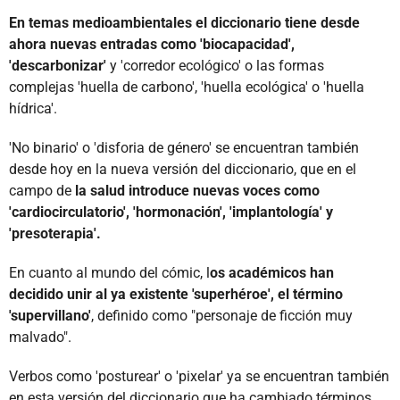
En temas medioambientales el diccionario tiene desde
ahora nuevas entradas como 'biocapacidad',
'descarbonizar'
y 'corredor ecológico' o las formas
complejas 'huella de carbono', 'huella ecológica' o 'huella
hídrica'.
'No binario' o 'disforia de género' se encuentran también
desde hoy en la nueva versión del diccionario, que en el
campo de
la salud introduce nuevas voces como
'cardiocirculatorio', 'hormonación', 'implantología' y
'presoterapia'.
En cuanto al mundo del cómic, l
os académicos han
decidido unir al ya existente 'superhéroe', el término
'supervillano'
, definido como "personaje de ficción muy
malvado".
Verbos como 'posturear' o 'pixelar' ya se encuentran también
en esta versión del diccionario que ha cambiado términos