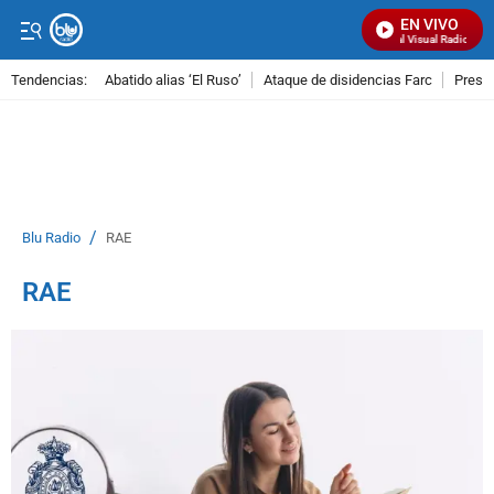
EN VIVO
Señal Visual Radio
Tendencias:
Abatido alias ‘El Ruso’
Ataque de disidencias Farc
Preso
PUBLICIDAD
/
Blu Radio
RAE
RAE