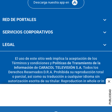
Descarga nuestra app en
RED DE PORTALES
SERVICIOS CORPORATIVOS
LEGAL
El uso de este sitio web implica la aceptación de los
Términos y condiciones
y
Políticas de Tratamiento de la
Información
de
CARACOL TELEVISIÓN S.A.
Todos los
Derechos Reservados D.R.A. Prohibida su reproducción total
o parcial, así como su traducción a cualquier idioma sin
autorización escrita de su titular. Reproduction in whole or in
c
part, or translation without written permission is prohibited.
All rights reserved 2025.
PUBLICIDAD
MIEMBRO DE: