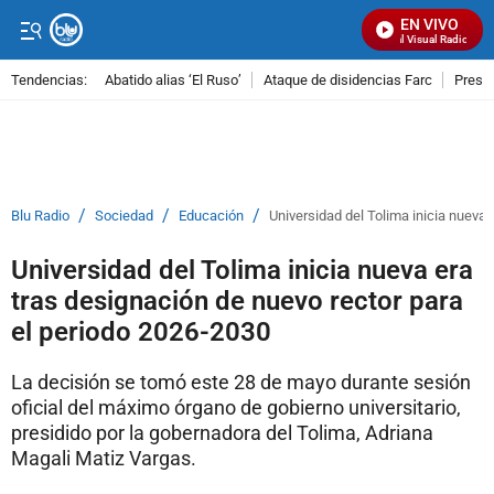
EN VIVO
Señal Visual Radio
Tendencias:
Abatido alias ‘El Ruso’
Ataque de disidencias Farc
Preso
PUBLICIDAD
/
/
/
Blu Radio
Sociedad
Educación
Universidad del Tolima inicia nueva 
Universidad del Tolima inicia nueva era
tras designación de nuevo rector para
el periodo 2026-2030
La decisión se tomó este 28 de mayo durante sesión
oficial del máximo órgano de gobierno universitario,
presidido por la gobernadora del Tolima, Adriana
Magali Matiz Vargas.