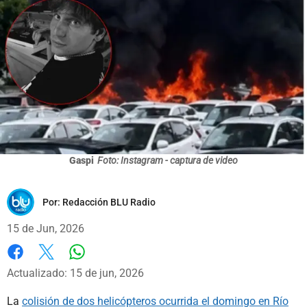
Gaspi
Foto: Instagram - captura de video
Por:
Redacción BLU Radio
15 de Jun, 2026
Whatsapp
Facebook
X
Actualizado: 15 de jun, 2026
La
colisión de dos helicópteros ocurrida el domingo en Río