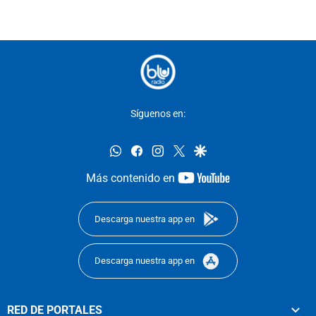
Síguenos en:
whatsapp
facebook
instagram
twitter
google
youtube-
Más contenido en
footer
Descarga nuestra app en
Descarga nuestra app en
RED DE PORTALES