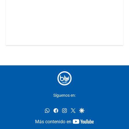
Síguenos en:
whatsapp
facebook
instagram
twitter
google
youtube-
Más contenido en
footer