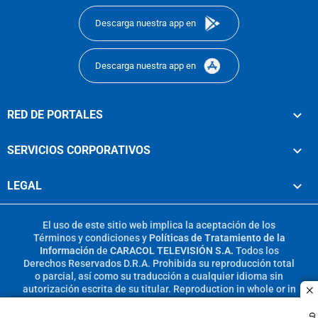
Descarga nuestra app en
Descarga nuestra app en
RED DE PORTALES
SERVICIOS CORPORATIVOS
LEGAL
El uso de este sitio web implica la aceptación de los
Términos y condiciones
y
Políticas de Tratamiento de la
Información
de
CARACOL TELEVISIÓN S.A.
Todos los
Derechos Reservados D.R.A. Prohibida su reproducción total
o parcial, así como su traducción a cualquier idioma sin
autorización escrita de su titular. Reproduction in whole or in
c
part, or translation without written permission is prohibited.
All rights reserved 2025.