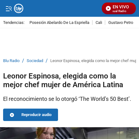
EN VIVO
Señal Visual Radio
Tendencias:
Posesión Abelardo De La Espriella
Cali
Gustavo Petro
PUBLICIDAD
/
/
Blu Radio
Sociedad
Leonor Espinosa, elegida como la mejor chef muje
Leonor Espinosa, elegida como la
mejor chef mujer de América Latina
El reconocimiento se lo otorgó ‘The World’s 50 Best’.
Reproducir audio