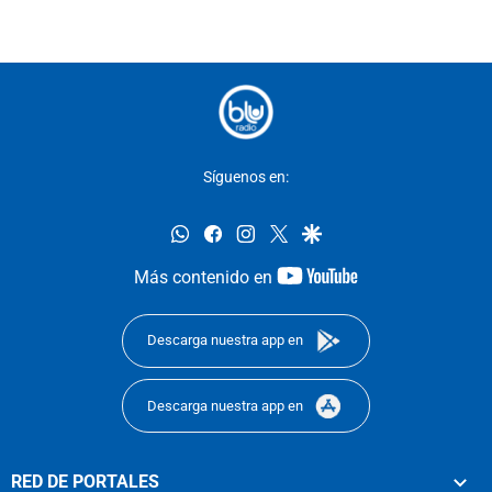
Síguenos en:
whatsapp
facebook
instagram
twitter
google
youtube-
Más contenido en
footer
Descarga nuestra app en
Descarga nuestra app en
RED DE PORTALES