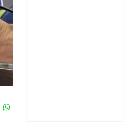
Whatsapp
k