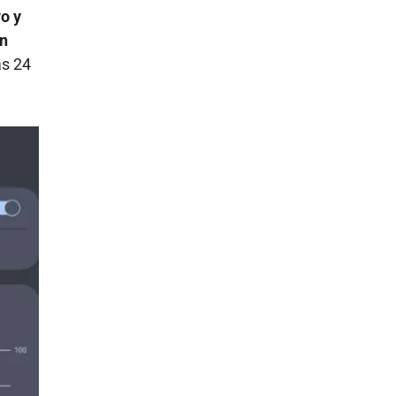
o y
ón
as 24