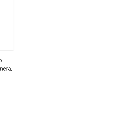
o
nera,