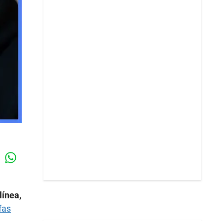
Whatsapp
k
línea,
fas