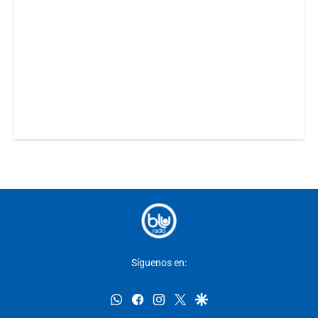
Síguenos en:
whatsapp
facebook
instagram
twitter
google