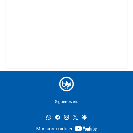
Síguenos en:
whatsapp
facebook
instagram
twitter
google
youtube-
Más contenido en