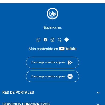
Síguenos en:
whatsapp
facebook
instagram
twitter
google
youtube-
Más contenido en
footer
Descarga nuestra app en
Descarga nuestra app en
RED DE PORTALES
SERVICIOS CORPORATIVOS