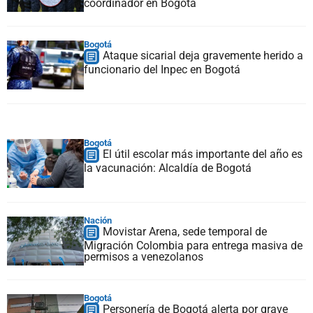
coordinador en Bogotá
Bogotá
Ataque sicarial deja gravemente herido a
funcionario del Inpec en Bogotá
Bogotá
El útil escolar más importante del año es
la vacunación: Alcaldía de Bogotá
Nación
Movistar Arena, sede temporal de
Migración Colombia para entrega masiva de
permisos a venezolanos
Bogotá
Personería de Bogotá alerta por grave