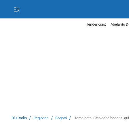
Tendencias:
Abelardo D
/
/
/
Blu Radio
Regiones
Bogotá
¡Tome nota! Esto debe hacer si qui