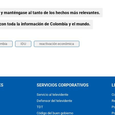
y manténgase al tanto de los hechos más relevantes.
con toda la información de Colombia y el mundo.
ombia
IDU
reactivación económica
ES
SERVICIOS CORPORATIVOS
L
Servicio al televidente
Co
Defensor del televidente
Re
TDT
Po
Código del buen gobierno
Po