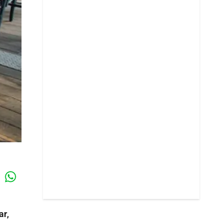
Whatsapp
k
ar,