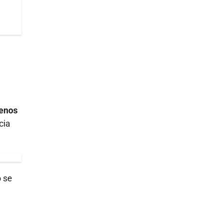
menos
cia
 se