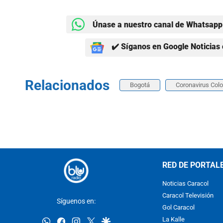
Únase a nuestro canal de Whatsapp 
✔️ Síganos en Google Noticias 
Relacionados
Bogotá
Coronavirus Col
RED DE PORTAL
Noticias Caracol
Caracol Televisión
Síguenos en:
Gol Caracol
whatsapp
facebook
instagram
twitter
google
La Kalle