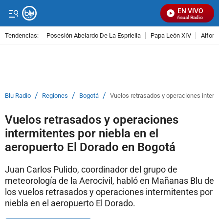
EN VIVO
Señal Visual Radio
Tendencias:
Posesión Abelardo De La Espriella
Papa León XIV
Alfons
PUBLICIDAD
/
/
/
Blu Radio
Regiones
Bogotá
Vuelos retrasados y operaciones interm
Vuelos retrasados y operaciones
intermitentes por niebla en el
aeropuerto El Dorado en Bogotá
Juan Carlos Pulido, coordinador del grupo de
meteorología de la Aerocivil, habló en Mañanas Blu de
los vuelos retrasados y operaciones intermitentes por
niebla en el aeropuerto El Dorado.