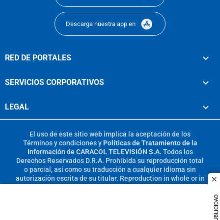
Descarga nuestra app en
RED DE PORTALES
SERVICIOS CORPORATIVOS
LEGAL
El uso de este sitio web implica la aceptación de los
Términos y condiciones
y
Políticas de Tratamiento de la
Información
de
CARACOL TELEVISIÓN S.A.
Todos los
Derechos Reservados D.R.A. Prohibida su reproducción total
o parcial, así como su traducción a cualquier idioma sin
autorización escrita de su titular. Reproduction in whole or in
c
part, or translation without written permission is prohibited.
All rights reserved 2025.
PUBLICIDAD
MIEMBRO DE: