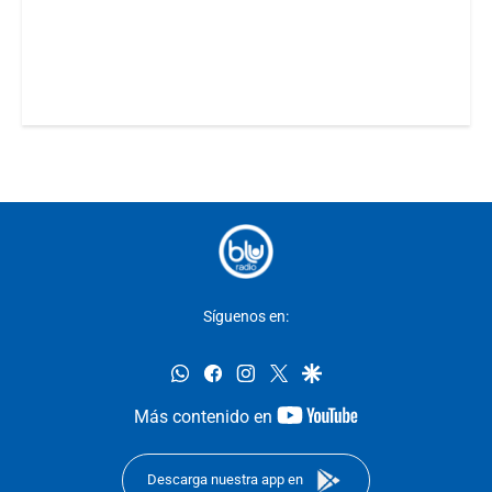
Síguenos en:
whatsapp
facebook
instagram
twitter
google
youtube-
Más contenido en
footer
Descarga nuestra app en