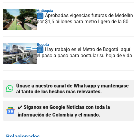
Antioquia
Aprobadas vigencias futuras de Medellín
por $1,6 billones para metro ligero de la 80
Bogotá
Hay trabajo en el Metro de Bogotá: aquí
el paso a paso para postular su hoja de vida
Únase a nuestro canal de Whatsapp y manténgase
al tanto de los hechos más relevantes.
✔️ Síganos en Google Noticias con toda la
información de Colombia y el mundo.
Relacionados