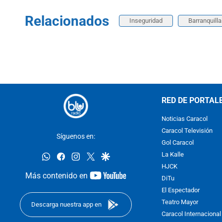
Relacionados
Inseguridad
Barranquilla
RED DE PORTAL
Noticias Caracol
Caracol Televisión
Síguenos en:
Gol Caracol
whatsapp
facebook
instagram
twitter
google
La Kalle
HJCK
youtube-
Más contenido en
DiTu
footer
El Espectador
Teatro Mayor
Descarga nuestra app en
Caracol Internacional