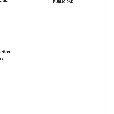
hacia
PUBLICIDAD
teños
 el
e