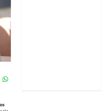
Whatsapp
k
os