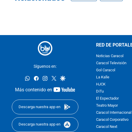
RED DE PORTAL
Noticias Caracol
Caracol Televisión
Síguenos en:
Gol Caracol
whatsapp
facebook
instagram
twitter
google
La Kalle
HJCK
youtube-
Más contenido en
DiTu
footer
El Espectador
Teatro Mayor
Descarga nuestra app en
Caracol Internacional
Caracol Corporativo
Descarga nuestra app en
Caracol Next