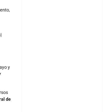
ento,
l
layo y
y
ursos
ral de