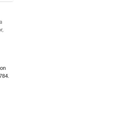
ha
r,
con
.784.