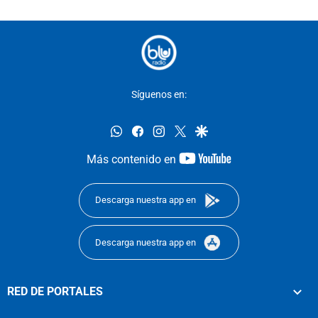
Síguenos en:
whatsapp
facebook
instagram
twitter
google
youtube-
Más contenido en
footer
Descarga nuestra app en
Descarga nuestra app en
RED DE PORTALES