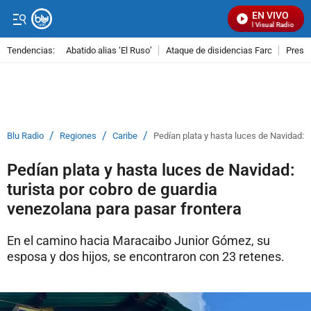
EN VIVO
Señal Visual Radio
Tendencias:
Abatido alias ‘El Ruso’
Ataque de disidencias Farc
Preso
PUBLICIDAD
/
/
/
Blu Radio
Regiones
Caribe
Pedían plata y hasta luces de Navidad: t
Pedían plata y hasta luces de Navidad:
turista por cobro de guardia
venezolana para pasar frontera
En el camino hacia Maracaibo Junior Gómez, su
esposa y dos hijos, se encontraron con 23 retenes.