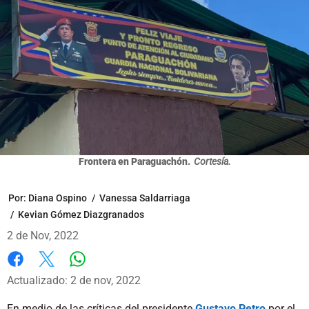
Frontera en Paraguachón.
Cortesía.
Por:
Diana Ospino
/
Vanessa Saldarriaga
/
Kevian Gómez Diazgranados
2 de Nov, 2022
Whatsapp
Facebook
X
Actualizado: 2 de nov, 2022
En medio de las críticas del presidente
Gustavo Petro
por el