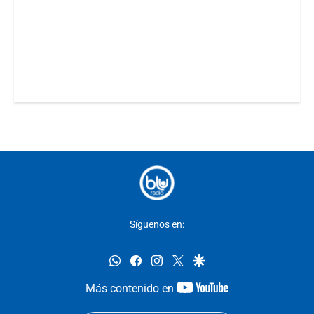
Síguenos en:
whatsapp
facebook
instagram
twitter
google
youtube-
Más contenido en
footer