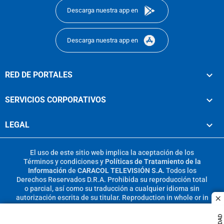
Descarga nuestra app en
Descarga nuestra app en
RED DE PORTALES
SERVICIOS CORPORATIVOS
LEGAL
El uso de este sitio web implica la aceptación de los
Términos y condiciones
y
Políticas de Tratamiento de la
Información
de
CARACOL TELEVISIÓN S.A.
Todos los
Derechos Reservados D.R.A. Prohibida su reproducción total
o parcial, así como su traducción a cualquier idioma sin
autorización escrita de su titular. Reproduction in whole or in
c
part, or translation without written permission is prohibited.
All rights reserved 2025.