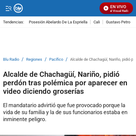
EN VIVO
Señal Visual Radio
Tendencias:
Posesión Abelardo De La Espriella
Cali
Gustavo Petro
PUBLICIDAD
/
/
/
Blu Radio
Regiones
Pacífico
Alcalde de Chachagüí, Nariño, pidió pe
Alcalde de Chachagüí, Nariño, pidió
perdón tras polémica por aparecer en
video diciendo groserías
El mandatario advirtió que fue provocado porque la
vida de su familia y la de sus funcionarios estaba en
inminente peligro.