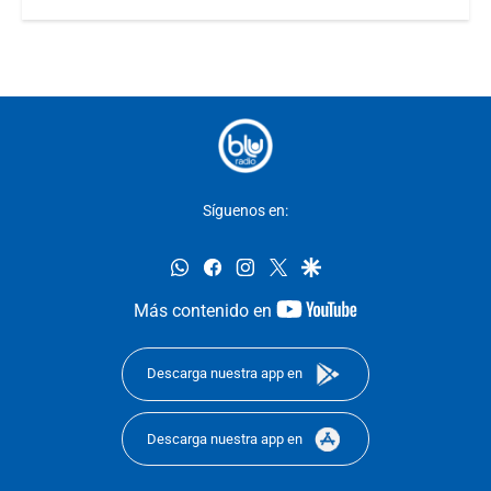
Síguenos en:
whatsapp
facebook
instagram
twitter
google
youtube-
Más contenido en
footer
Descarga nuestra app en
Descarga nuestra app en