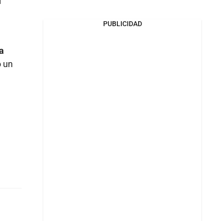
l
PUBLICIDAD
a
ó un