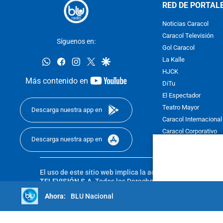
RED DE PORTAL
Noticias Caracol
Caracol Televisión
Síguenos en:
Gol Caracol
whatsapp
facebook
instagram
twitter
google
La Kalle
HJCK
youtube-
Más contenido en
DiTu
footer
El Espectador
Teatro Mayor
Descarga nuestra app en
Caracol Internacional
Caracol Corporativo
Descarga nuestra app en
Caracol Next
El uso de este sitio web implica la aceptación de los
Térmi
TELEVISIÓN S.A.
Todos los Derechos Reservados D.R.A. Pro
sin autorización escrita de su titular. Reproduction in whole
BLU Nacional
reserved 2025.