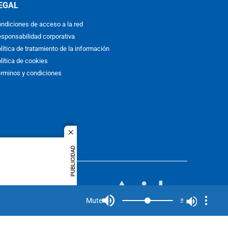
EGAL
ndiciones de acceso a la red
sponsabilidad corporativa
lítica de tratamiento de la información
lítica de cookies
rminos y condiciones
close
PUBLICIDAD
ACOL
quier idioma
MIEMBRO DE:
rights
Mute
Mute