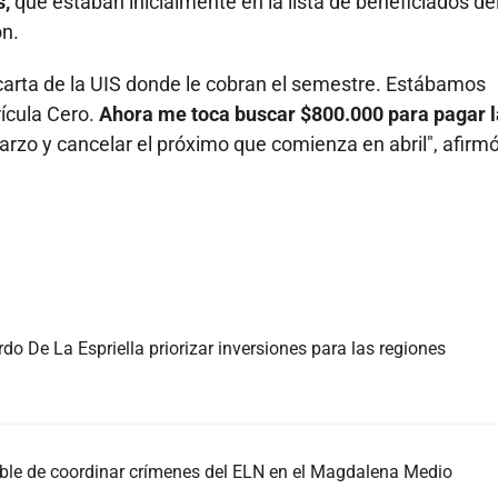
s,
que estaban inicialmente en la lista de beneficiados de
ón.
 carta de la UIS donde le cobran el semestre. Estábamos
rícula Cero.
Ahora me toca buscar $800.000 para pagar l
rzo y cancelar el próximo que comienza en abril", afirm
do De La Espriella priorizar inversiones para las regiones
able de coordinar crímenes del ELN en el Magdalena Medio