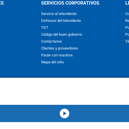
ES
SERVICIOS CORPORATIVOS
L
Servicio al televidente
Co
Defensor del televidente
Re
TDT
Po
Código del buen gobierno
Po
Contáctanos
Té
Clientes y proveedores
Paute con nosotros
Mapa del sitio
nos y condiciones
y
Políticas de Tratamiento de la Información
de
CAR
hibida su reproducción total o parcial, así como su traducción a cual
 or in part, or translation without written permission is prohibited. All 
media-icon