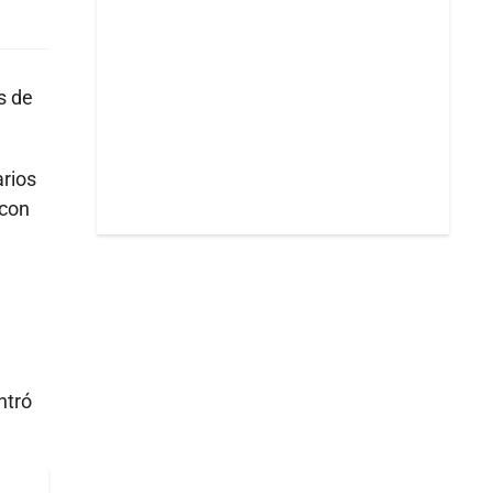
s de
rios
 con
ntró