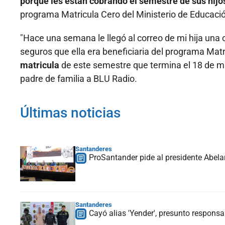
porque les están cobrando el semestre de sus hijo
programa Matricula Cero del Ministerio de Educaci
"Hace una semana le llegó al correo de mi hija una
seguros que ella era beneficiaria del programa Mat
matricula
de este semestre que termina el 18 de ma
padre de familia a BLU Radio.
Últimas noticias
Santanderes
ProSantander pide al presidente Abelar
Santanderes
Cayó alias 'Yender', presunto respons