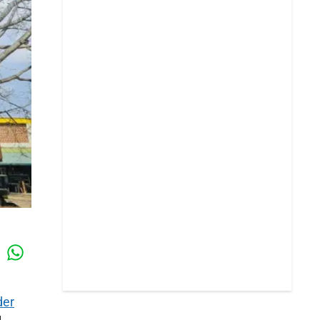
Whatsapp
k
der