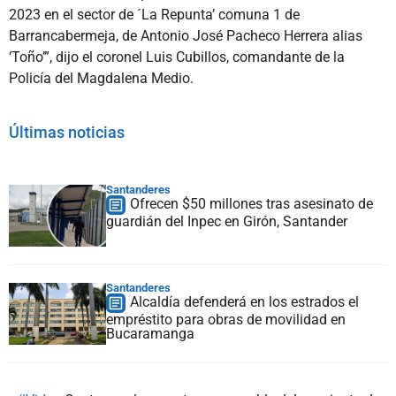
2023 en el sector de ´La Repunta’ comuna 1 de
Barrancabermeja, de Antonio José Pacheco Herrera alias
‘Toño’”, dijo el coronel Luis Cubillos, comandante de la
Policía del Magdalena Medio.
Últimas noticias
Santanderes
Ofrecen $50 millones tras asesinato de
guardián del Inpec en Girón, Santander
Santanderes
Alcaldía defenderá en los estrados el
empréstito para obras de movilidad en
Bucaramanga