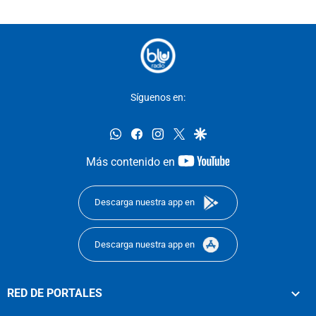
Síguenos en:
whatsapp
facebook
instagram
twitter
google
youtube-
Más contenido en
footer
Descarga nuestra app en
Descarga nuestra app en
RED DE PORTALES