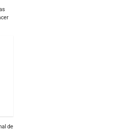
as
acer
nal de