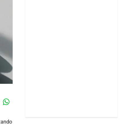
Whatsapp
k
itando