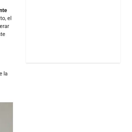
nte
o, el
erar
ste
e la