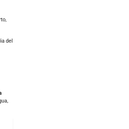
to,
ia del
a
gua,