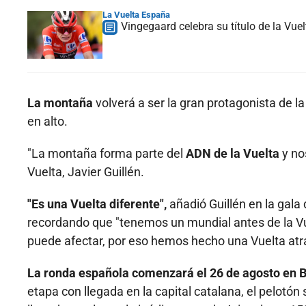
La Vuelta España
Vingegaard celebra su título de la Vu
La montaña
volverá a ser la gran protagonista de l
en alto.
"La montaña forma parte del
ADN de la Vuelta
y no
Vuelta, Javier Guillén.
"Es una Vuelta diferente",
añadió Guillén en la gala
recordando que "tenemos un mundial antes de la Vu
puede afectar, por eso hemos hecho una Vuelta atra
La ronda española comenzará el 26 de agosto en 
etapa con llegada en la capital catalana, el pelotón