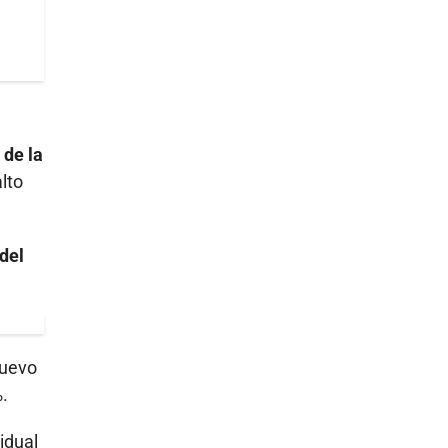
 de la
lto
 del
nuevo
.
idual