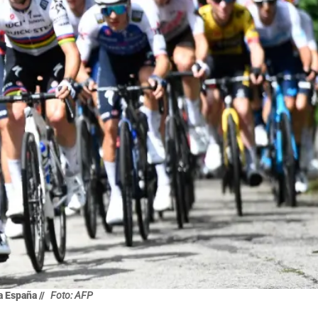
a España //
Foto: AFP