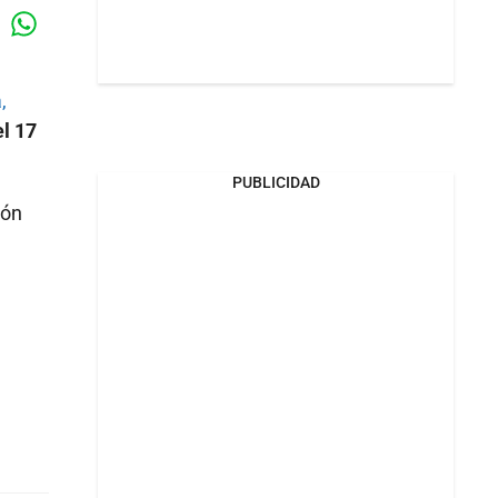
Whatsapp
k
,
el 17
PUBLICIDAD
ión