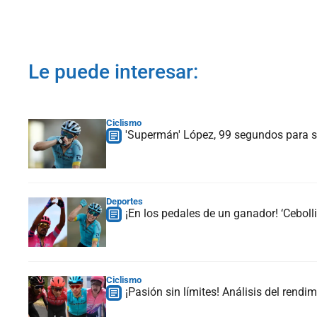
Le puede interesar:
Ciclismo
'Supermán' López, 99 segundos para 
Deportes
¡En los pedales de un ganador! ‘Ceboll
Ciclismo
¡Pasión sin límites! Análisis del rend