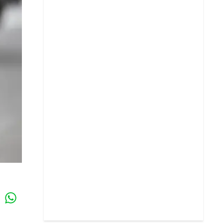
Whatsapp
k