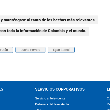
y manténgase al tanto de los hechos más relevantes.
con toda la información de Colombia y el mundo.
o Urán
Lucho Herrera
Egan Bernal
ES
SERVICIOS CORPORATIVOS
L
Servicio al televidente
Co
Defensor del televidente
Re