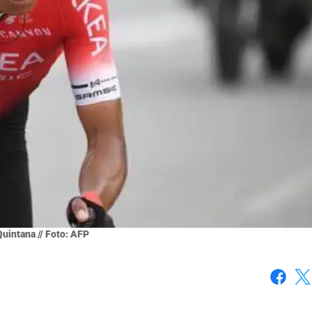
Quintana // Foto: AFP
Faceboo
X