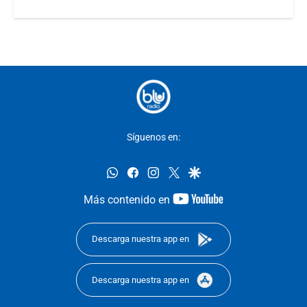
Síguenos en:
whatsapp
facebook
instagram
twitter
google
youtube-
Más contenido en
footer
Descarga nuestra app en
Descarga nuestra app en