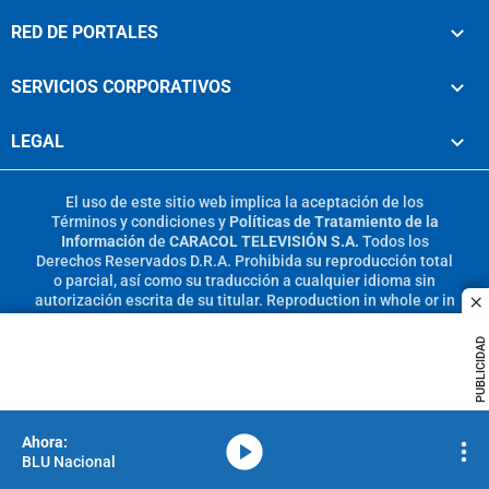
RED DE PORTALES
SERVICIOS CORPORATIVOS
LEGAL
El uso de este sitio web implica la aceptación de los
Términos y condiciones
y
Políticas de Tratamiento de la
Información
de
CARACOL TELEVISIÓN S.A.
Todos los
Derechos Reservados D.R.A. Prohibida su reproducción total
o parcial, así como su traducción a cualquier idioma sin
autorización escrita de su titular. Reproduction in whole or in
c
part, or translation without written permission is prohibited.
All rights reserved 2025.
PUBLICIDAD
MIEMBRO DE:
media-icon
BLU Nacional