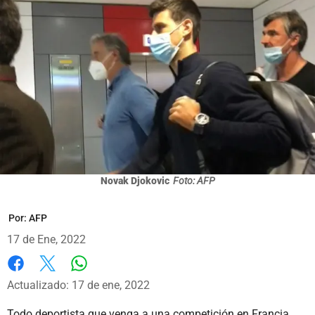
Novak Djokovic
Foto: AFP
Por:
AFP
17 de Ene, 2022
Whatsapp
Facebook
X
Actualizado: 17 de ene, 2022
Todo deportista que venga a una competición en Francia,