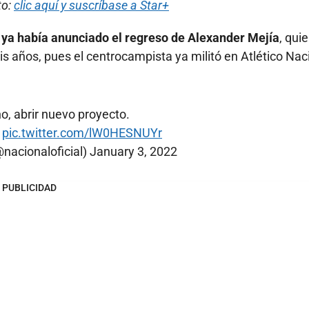
to:
clic aquí y suscríbase a Star+
o ya había anunciado el regreso de Alexander Mejía
, qui
s años, pues el centrocampista ya militó en Atlético Nac
o, abrir nuevo proyecto.
✅
pic.twitter.com/lW0HESNUYr
@nacionaloficial)
January 3, 2022
PUBLICIDAD