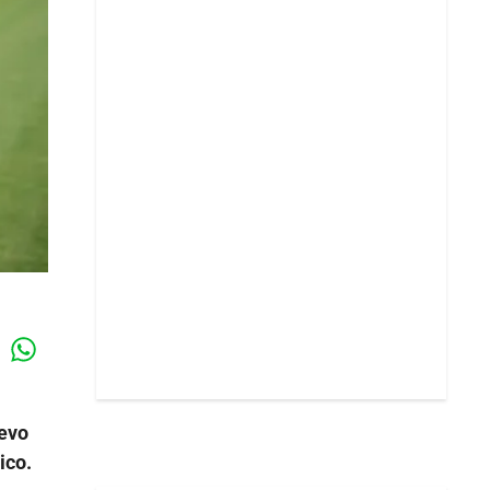
Whatsapp
k
evo
ico.