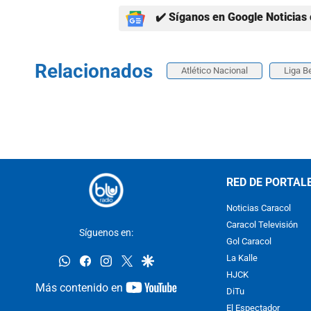
✔️ Síganos en Google Noticias 
Relacionados
Atlético Nacional
Liga B
RED DE PORTAL
Noticias Caracol
Caracol Televisión
Síguenos en:
Gol Caracol
whatsapp
facebook
instagram
twitter
google
La Kalle
HJCK
youtube-
Más contenido en
DiTu
footer
El Espectador