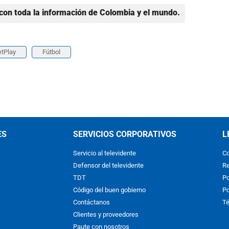
con toda la información de Colombia y el mundo.
etPlay
Fútbol
ES
SERVICIOS CORPORATIVOS
L
Servicio al televidente
Co
Defensor del televidente
Re
TDT
Po
Código del buen gobierno
Po
Contáctanos
Té
Clientes y proveedores
Paute con nosotros