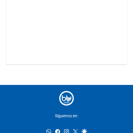
Síguenos en:
whatsapp
facebook
instagram
twitter
google