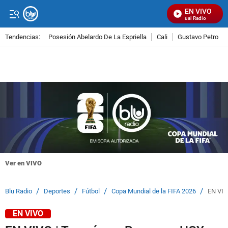
EN VIVO
Señal Visual Radio
Tendencias:
Posesión Abelardo De La Espriella
Cali
Gustavo Petro
PUBLICIDAD
Ver en VIVO
/
/
/
/
Blu Radio
Deportes
Fútbol
Copa Mundial de la FIFA 2026
EN VIVO
EN VIVO