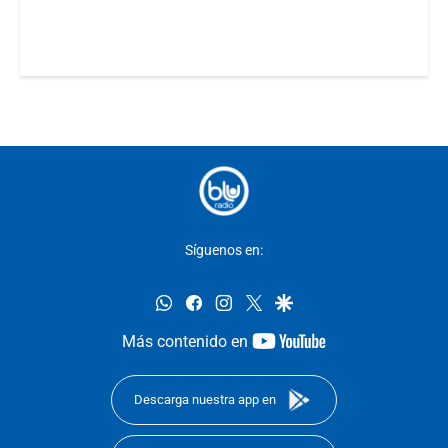
Síguenos en:
whatsapp
facebook
instagram
twitter
google
youtube-
Más contenido en
footer
Descarga nuestra app en