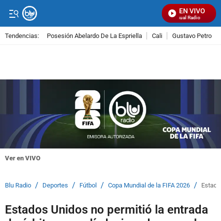
EN VIVO
Señal Visual Radio
Tendencias:
Posesión Abelardo De La Espriella
Cali
Gustavo Petro
PUBLICIDAD
Ver en VIVO
/
/
/
/
Blu Radio
Deportes
Fútbol
Copa Mundial de la FIFA 2026
Estados
Estados Unidos no permitió la entrada