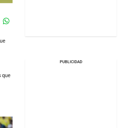
Whatsapp
k
que
PUBLICIDAD
s que