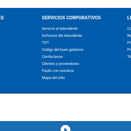
ES
SERVICIOS CORPORATIVOS
L
Servicio al televidente
Co
Defensor del televidente
Re
TDT
Po
Código del buen gobierno
Po
Contáctanos
Té
Clientes y proveedores
Paute con nosotros
Mapa del sitio
nos y condiciones
y
Políticas de Tratamiento de la Información
de
CAR
hibida su reproducción total o parcial, así como su traducción a cual
 or in part, or translation without written permission is prohibited. All 
media-icon