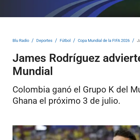
/
/
/
/
Blu Radio
Deportes
Fútbol
Copa Mundial de la FIFA 2026
J
James Rodríguez advierte
Mundial
Colombia ganó el Grupo K del Mun
Ghana el próximo 3 de julio.