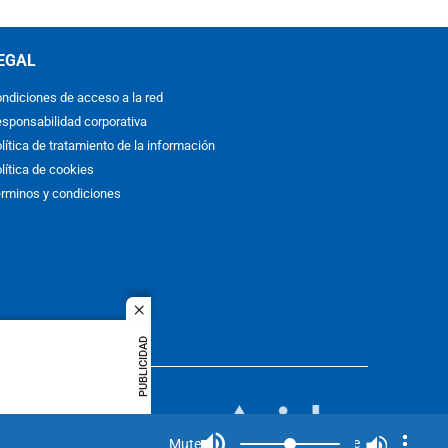
EGAL
ndiciones de acceso a la red
sponsabilidad corporativa
lítica de tratamiento de la información
lítica de cookies
rminos y condiciones
close
PUBLICIDAD
ACOL
quier idioma
MIEMBRO DE:
rights
Mute
Mute