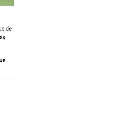
es de
usa
que