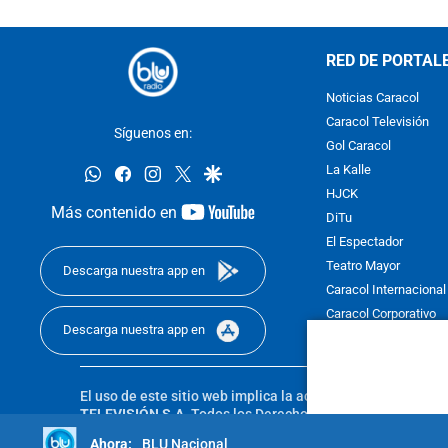
RED DE PORTAL
Noticias Caracol
Caracol Televisión
Síguenos en:
Gol Caracol
whatsapp
facebook
instagram
twitter
google
La Kalle
HJCK
youtube-
Más contenido en
DiTu
footer
El Espectador
Teatro Mayor
Descarga nuestra app en
Caracol Internacional
Caracol Corporativo
Descarga nuestra app en
Caracol Next
El uso de este sitio web implica la aceptación de los
Térmi
TELEVISIÓN S.A.
Todos los Derechos Reservados D.R.A. Pro
sin autorización escrita de su titular. Reproduction in whole
BLU Nacional