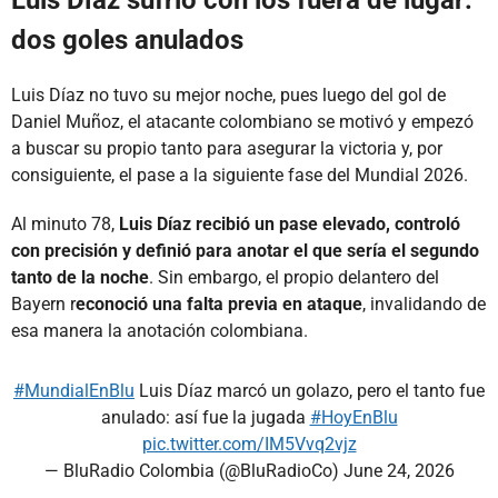
Luis Díaz sufrió con los fuera de lugar:
dos goles anulados
Luis Díaz no tuvo su mejor noche, pues luego del gol de
Daniel Muñoz, el atacante colombiano se motivó y empezó
a buscar su propio tanto para asegurar la victoria y, por
consiguiente, el pase a la siguiente fase del Mundial 2026.
Al minuto 78,
Luis Díaz recibió un pase elevado, controló
con precisión y definió para anotar el que sería el segundo
tanto de la noche
. Sin embargo, el propio delantero del
Bayern r
econoció una falta previa en ataque
, invalidando de
esa manera la anotación colombiana.
#MundialEnBlu
Luis Díaz marcó un golazo, pero el tanto fue
anulado: así fue la jugada
#HoyEnBlu
pic.twitter.com/IM5Vvq2vjz
— BluRadio Colombia (@BluRadioCo)
June 24, 2026