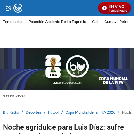
EN VIVO
Señal Visual Radio
Tendencias:
Posesión Abelardo De La Espriella
Cali
Gustavo Petro
PUBLICIDAD
Ver en VIVO
/
/
/
/
Blu Radio
Deportes
Fútbol
Copa Mundial de la FIFA 2026
Noche 
Noche agridulce para Luis Díaz: sufre