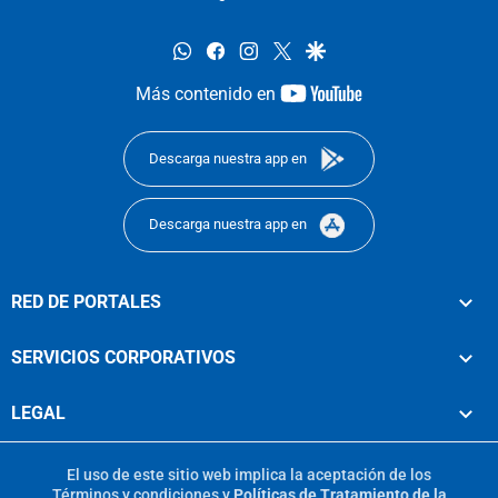
whatsapp
facebook
instagram
twitter
google
youtube-
Más contenido en
footer
Descarga nuestra app en
Descarga nuestra app en
RED DE PORTALES
SERVICIOS CORPORATIVOS
LEGAL
El uso de este sitio web implica la aceptación de los
Términos y condiciones
y
Políticas de Tratamiento de la