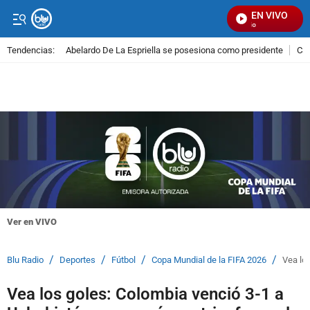
EN VIVO
S
Tendencias:
Abelardo De La Espriella se posesiona como presidente
Cal
PUBLICIDAD
Ver en VIVO
/
/
/
/
Blu Radio
Deportes
Fútbol
Copa Mundial de la FIFA 2026
Vea los
Vea los goles: Colombia venció 3-1 a