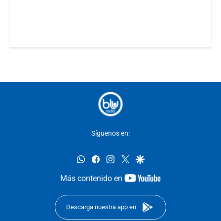
Síguenos en:
whatsapp
facebook
instagram
twitter
google
youtube-
Más contenido en
footer
Descarga nuestra app en