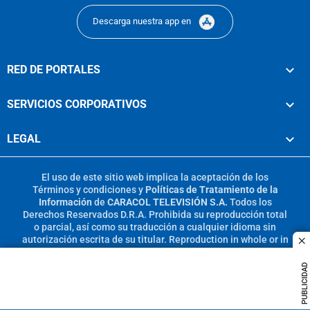
Descarga nuestra app en
RED DE PORTALES
SERVICIOS CORPORATIVOS
LEGAL
El uso de este sitio web implica la aceptación de los
Términos y condiciones
y
Políticas de Tratamiento de la
Información
de
CARACOL TELEVISIÓN S.A.
Todos los
Derechos Reservados D.R.A. Prohibida su reproducción total
o parcial, así como su traducción a cualquier idioma sin
autorización escrita de su titular. Reproduction in whole or in
c
part, or translation without written permission is prohibited.
All rights reserved 2025.
PUBLICIDAD
MIEMBRO DE: