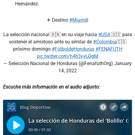
Hernández.
✈ Destino
#Miami
||
La selección nacional 🇭🇳 en su viaje hacia
#USA
🇺🇸 para
sostener el amistoso ante su similar de
#Colombia
🇨🇴
próximo domingo.
#FútboldeHonduras
#FENAFUTH
pic.twitter.com/h4h3yvLQgM
— Selección Nacional de Honduras (@FenafuthOrg)
January
14, 2022
Escuche más información en el audio adjunto: