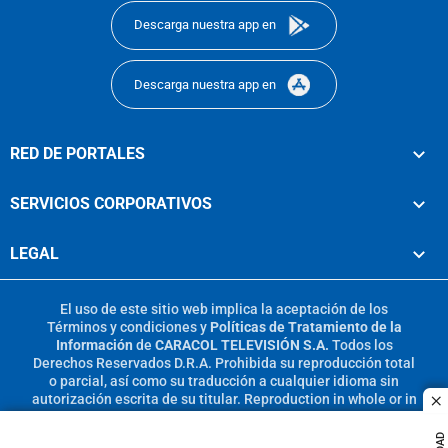
Descarga nuestra app en
Descarga nuestra app en
RED DE PORTALES
SERVICIOS CORPORATIVOS
LEGAL
El uso de este sitio web implica la aceptación de los
Términos y condiciones
y
Políticas de Tratamiento de la
Información
de
CARACOL TELEVISIÓN S.A.
Todos los
Derechos Reservados D.R.A. Prohibida su reproducción total
o parcial, así como su traducción a cualquier idioma sin
autorización escrita de su titular. Reproduction in whole or in
c
part, or translation without written permission is prohibited.
All rights reserved 2025.