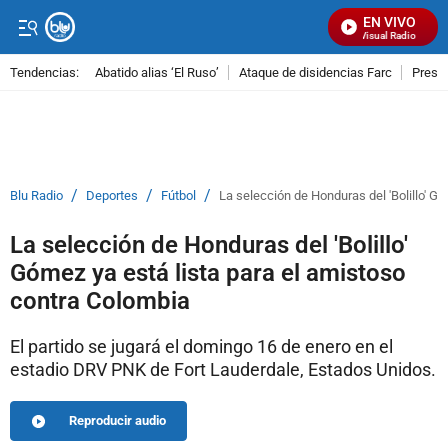
EN VIVO
Señal Visual Radio
Tendencias:
Abatido alias ‘El Ruso’
Ataque de disidencias Farc
Preso
PUBLICIDAD
/
/
/
Blu Radio
Deportes
Fútbol
La selección de Honduras del 'Bolillo' G
La selección de Honduras del 'Bolillo'
Gómez ya está lista para el amistoso
contra Colombia
El partido se jugará el domingo 16 de enero en el
estadio DRV PNK de Fort Lauderdale, Estados Unidos.
Reproducir audio